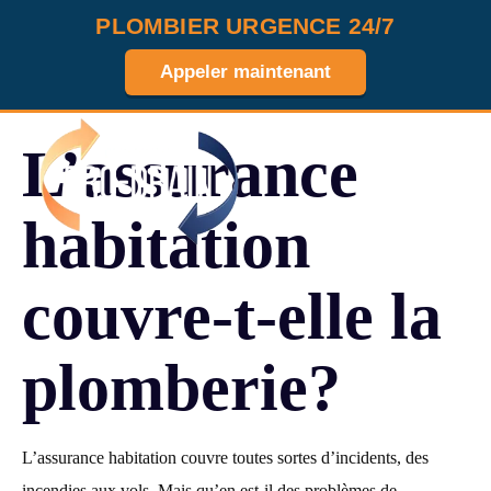
PLOMBIER URGENCE 24/7
Appeler maintenant
L’assurance
MENU
habitation
couvre-t-elle la
plomberie?
L’assurance habitation couvre toutes sortes d’incidents, des
incendies aux vols. Mais qu’en est-il des problèmes de