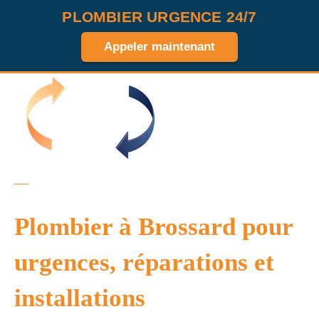
PLOMBIER URGENCE 24/7
Appeler maintenant
MENU
HOME
PLOMBIER RIVE-SUD
BROSSARD
Plombier à Brossard pour
urgences, réparations et
installations